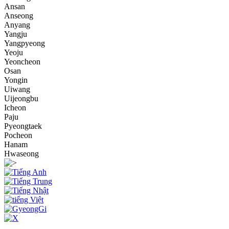
Ansan
Anseong
Anyang
Yangju
Yangpyeong
Yeoju
Yeoncheon
Osan
Yongin
Uiwang
Uijeongbu
Icheon
Paju
Pyeongtaek
Pocheon
Hanam
Hwaseong