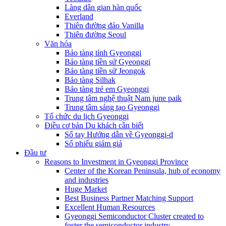
Làng dân gian hàn quốc
Everland
Thiên đường đảo Vanilla
Thiên đường Seoul
Văn hóa
Bảo tàng tỉnh Gyeonggi
Bảo tàng tiền sử Gyeonggi
Bảo tàng tiền sử Jeongok
Bảo tàng Silhak
Bảo tàng trẻ em Gyeonggi
Trung tâm nghệ thuật Nam june paik
Trung tâm sáng tạo Gyeonggi
Tổ chức du lịch Gyeonggi
Điều cơ bản Du khách cần biết
Sổ tay Hướng dẫn về Gyeonggi-d
Sổ phiếu giảm giá
Đầu tư
Reasons to Investment in Gyeonggi Province
Center of the Korean Peninsula, hub of economy
and industries
Huge Market
Best Business Partner Matching Support
Excellent Human Resources
Gyeonggi Semiconductor Cluster created to
foster the semiconductor industry