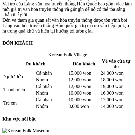
Vai trò của Làng văn hóa truyền thống Hàn Quốc bao gồm việc làm
mới giá trị văn hóa truyền thống và giữ gìn để nó có thể tỏa sáng
khắp thế giới.
Đến và tham gia quan sát văn hóa truyền thống được tôn vinh bởi
Làng văn hóa truyền thống Hàn quốc giá trị mà nó vẫn tiếp tục tạo
ra trong quá khứ và hiện tại hướng tới tương lai.
ĐÓN KHÁCH
Korean Folk Village
Vé vào cửa tự
Du khách
Đón khách
do
Cá nhân
15,000 won
24,000 won
Người lớn
Nhóm
12,000 won
18,000 won
Cá nhân
12,000 won
19,000 won
Thanh niên
Nhóm
10,000 won
16,000 won
Cá nhân
10,000 won
17,000 won
Trẻ em
Nhóm
8,000 won
14,000 won
Khu vực nổi bật