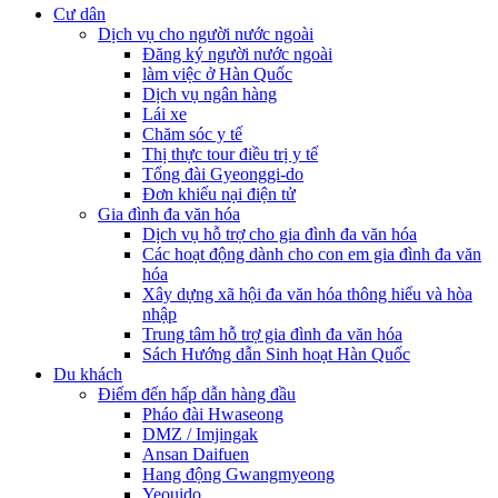
Cư dân
Dịch vụ cho người nước ngoài
Đăng ký người nước ngoài
làm việc ở Hàn Quốc
Dịch vụ ngân hàng
Lái xe
Chăm sóc y tế
Thị thực tour điều trị y tế
Tổng đài Gyeonggi-do
Đơn khiếu nại điện tử
Gia đình đa văn hóa
Dịch vụ hỗ trợ cho gia đình đa văn hóa
Các hoạt động dành cho con em gia đình đa văn
hóa
Xây dựng xã hội đa văn hóa thông hiểu và hòa
nhập
Trung tâm hỗ trợ gia đình đa văn hóa
Sách Hướng dẫn Sinh hoạt Hàn Quốc
Du khách
Điểm đến hấp dẫn hàng đầu
Pháo đài Hwaseong
DMZ / Imjingak
Ansan Daifuen
Hang động Gwangmyeong
Yeouido