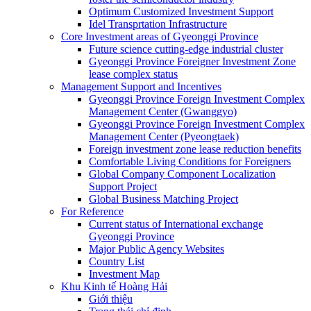
Optimum Customized Investment Support
Idel Transprtation Infrastructure
Core Investment areas of Gyeonggi Province
Future science cutting-edge industrial cluster
Gyeonggi Province Foreigner Investment Zone
lease complex status
Management Support and Incentives
Gyeonggi Province Foreign Investment Complex
Management Center (Gwanggyo)
Gyeonggi Province Foreign Investment Complex
Management Center (Pyeongtaek)
Foreign investment zone lease reduction benefits
Comfortable Living Conditions for Foreigners
Global Company Component Localization
Support Project
Global Business Matching Project
For Reference
Current status of International exchange
Gyeonggi Province
Major Public Agency Websites
Country List
Investment Map
Khu Kinh tế Hoàng Hải
Giới thiệu