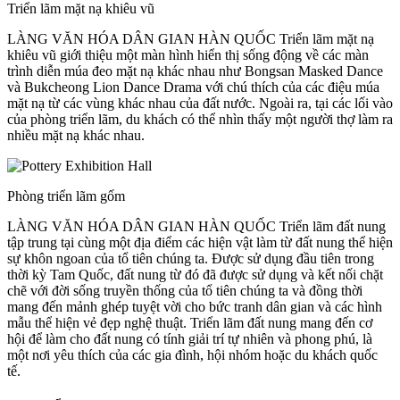
Triển lãm mặt nạ khiêu vũ
LÀNG VĂN HÓA DÂN GIAN HÀN QUỐC Triển lãm mặt nạ
khiêu vũ giới thiệu một màn hình hiển thị sống động về các màn
trình diễn múa đeo mặt nạ khác nhau như Bongsan Masked Dance
và Bukcheong Lion Dance Drama với chú thích của các điệu múa
mặt nạ từ các vùng khác nhau của đất nước. Ngoài ra, tại các lối vào
của phòng triển lãm, du khách có thể nhìn thấy một người thợ làm ra
nhiều mặt nạ khác nhau.
Phòng triển lãm gốm
LÀNG VĂN HÓA DÂN GIAN HÀN QUỐC Triển lãm đất nung
tập trung tại cùng một địa điểm các hiện vật làm từ đất nung thể hiện
sự khôn ngoan của tổ tiên chúng ta. Được sử dụng đầu tiên trong
thời kỳ Tam Quốc, đất nung từ đó đã được sử dụng và kết nối chặt
chẽ với đời sống truyền thống của tổ tiên chúng ta và đồng thời
mang đến mảnh ghép tuyệt vời cho bức tranh dân gian và các hình
mẫu thể hiện vẻ đẹp nghệ thuật. Triển lãm đất nung mang đến cơ
hội để làm cho đất nung có tính giải trí tự nhiên và phong phú, là
một nơi yêu thích của các gia đình, hội nhóm hoặc du khách quốc
tế.