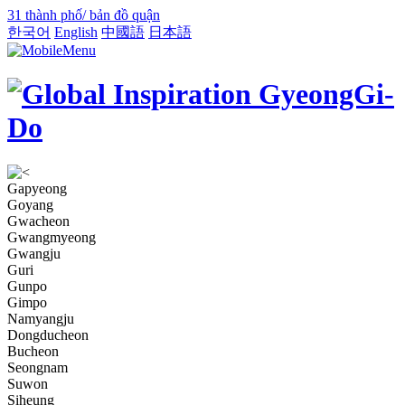
31 thành phố/ bản đồ quận
한국어
English
中國語
日本語
Gapyeong
Goyang
Gwacheon
Gwangmyeong
Gwangju
Guri
Gunpo
Gimpo
Namyangju
Dongducheon
Bucheon
Seongnam
Suwon
Siheung