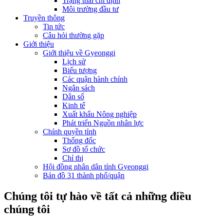
Trạng thái chỉ định
Môi trường đầu tư
Truyền thông
Tin tức
Câu hỏi thường gặp
Giới thiệu
Giới thiệu về Gyeonggi
Lịch sử
Biểu tượng
Các quận hành chính
Ngân sách
Dân số
Kinh tế
Xuất khẩu Nông nghiệp
Phát triển Nguồn nhân lực
Chính quyền tỉnh
Thống đốc
Sơ đồ tổ chức
Chỉ thị
Hội đồng nhân dân tỉnh Gyeonggi
Bản đồ 31 thành phố/quận
Chúng tôi tự hào về tất cả những điều
chúng tôi