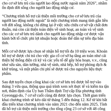
cho cơ sở lưu trú của người lao động nước ngoài năm 2026”, nhằm
ổn định đời sống cho người lao động nhập cư.
“Chương trình hỗ trợ cải thiện môi trường cho cơ sở lưu trú của
người lao động nước ngoài” là một chương trình mang tính gắn liền
với đời sống, không chỉ dừng lại ở việc sửa chữa cơ sở vật chất đơn
thuần, mà còn cải thiện toàn diện về sinh hoạt, an toàn và vệ sinh
cho các cơ sở lưu trú dành cho người lao động nhập cư được vận
hành bởi tổ chức phi lợi nhuận hoặc đoàn thể dân sự trên địa bàn
tỉnh.
Mỗi cơ sở được lựa chọn sẽ nhận hỗ trợ tối đa 10 triệu won. Khoản
hỗ trợ sẽ được chi trả cho việc gia cố cơ sở hạ tầng an toàn như cải
thiện hệ thống điện cũ kỹ và các yếu tố dễ gây hỏa hoạn, v.v., cũng
như sửa sàn, dán tường, nhà vệ sinh, nhà bếp, hỗ trợ phòng dịch &
khử trùng, và một phần chi phí sẽ được trả cho nguyên liệu thực
phẩm.
Sau đợt tuyển chọn công khai các cơ sở lưu trú được hỗ trợ vào
tháng 3 vừa qua, thông qua quá trình xem xét thực tế và kiểm tra tận
nơi, thẩm định của Ủy ban Thẩm định Trợ cấp Địa phương tỉnh
Gyeonggi-do, 7 cơ sở cuối cùng đã được lựa chọn. Thời gian triển
khai chương trình sẽ kéo dài từ tháng 5 đến tháng 12. Kể từ khi bắt
đầu triển khai chương trình vào năm 2021 cho đến năm 2025, Tỉnh
đã hỗ trợ cải thiện môi trường cho tổng cộng 23 cơ sở với 48 công