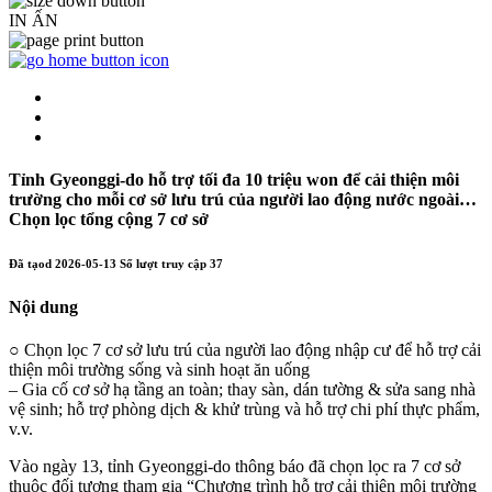
IN ẤN
Tỉnh Gyeonggi-do hỗ trợ tối đa 10 triệu won để cải thiện môi
trường cho mỗi cơ sở lưu trú của người lao động nước ngoài…
Chọn lọc tổng cộng 7 cơ sở
Đã tạod
2026-05-13
Số lượt truy cập
37
Nội dung
○ Chọn lọc 7 cơ sở lưu trú của người lao động nhập cư để hỗ trợ cải
thiện môi trường sống và sinh hoạt ăn uống
– Gia cố cơ sở hạ tầng an toàn; thay sàn, dán tường & sửa sang nhà
vệ sinh; hỗ trợ phòng dịch & khử trùng và hỗ trợ chi phí thực phẩm,
v.v.
Vào ngày 13, tỉnh Gyeonggi-do thông báo đã chọn lọc ra 7 cơ sở
thuộc đối tượng tham gia “Chương trình hỗ trợ cải thiện môi trường