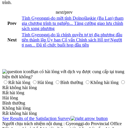
trình.
next/prev
Tỉnh Gyeonggi-do mời tỉnh Dolnośląskie (Ba Lan) tham
Prev
gia chương trình tu nghiệp... Tăng cường giao lưu chính
sách song phương
Tỉnh Gyeonggi-do là chính quyền tự trị địa phương đầu
Next
tiên thành lập Ủy ban Cố vấn Chính sách Hỗ trợ Người
tị nạn... Đã tổ chức buổi họp đầu tiên
Bạn có hài lòng với dịch vụ được cung cấp tại trang
hiện thời không?
Rất hài lòng
Hài lòng
Bình thường
Không hài lòng
Rất không hài lòng
Rất hài lòng
Hài lòng
Bình thường
Không hài lòng
Rất không hài lòng
See Results of the Satisfaction Survey
Người chịu trách nhiệm nội dung
: Gyeonggi-do Provincial Office