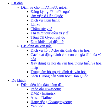
Cư dân
Dịch vụ cho người nước ngoài
Đăng ký người nước ngoài
làm việc ở Hàn Quốc
Dịch vụ ngân hàng
Lái xe
Chăm sóc y tế
Thị thực tour điều trị y tế
Tổng đài Gyeonggi-do
Đơn khiếu nại điện tử
Gia đình đa văn hóa
Dịch vụ hỗ trợ cho gia đình đa văn hóa
Các hoạt động dành cho con em gia đình đa văn
hóa
Xây dựng xã hội đa văn hóa thông hiểu và hòa
nhập
Trung tâm hỗ trợ gia đình đa văn hóa
Sách Hướng dẫn Sinh hoạt Hàn Quốc
Du khách
Điểm đến hấp dẫn hàng đầu
Pháo đài Hwaseong
DMZ / Imjingak
Ansan Daifuen
Hang động Gwangmyeong
Yeouido