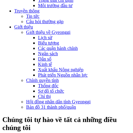
Trạng thái chỉ định
Môi trường đầu tư
Truyền thông
Tin tức
Câu hỏi thường gặp
Giới thiệu
Giới thiệu về Gyeonggi
Lịch sử
Biểu tượng
Các quận hành chính
Ngân sách
Dân số
Kinh tế
Xuất khẩu Nông nghiệp
Phát triển Nguồn nhân lực
Chính quyền tỉnh
Thống đốc
Sơ đồ tổ chức
Chỉ thị
Hội đồng nhân dân tỉnh Gyeonggi
Bản đồ 31 thành phố/quận
Chúng tôi tự hào về tất cả những điều
chúng tôi