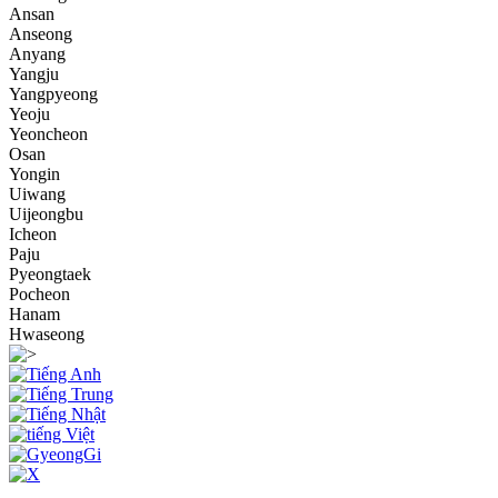
Ansan
Anseong
Anyang
Yangju
Yangpyeong
Yeoju
Yeoncheon
Osan
Yongin
Uiwang
Uijeongbu
Icheon
Paju
Pyeongtaek
Pocheon
Hanam
Hwaseong