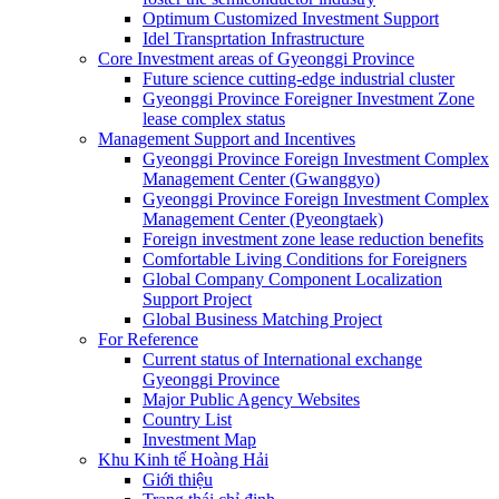
Optimum Customized Investment Support
Idel Transprtation Infrastructure
Core Investment areas of Gyeonggi Province
Future science cutting-edge industrial cluster
Gyeonggi Province Foreigner Investment Zone
lease complex status
Management Support and Incentives
Gyeonggi Province Foreign Investment Complex
Management Center (Gwanggyo)
Gyeonggi Province Foreign Investment Complex
Management Center (Pyeongtaek)
Foreign investment zone lease reduction benefits
Comfortable Living Conditions for Foreigners
Global Company Component Localization
Support Project
Global Business Matching Project
For Reference
Current status of International exchange
Gyeonggi Province
Major Public Agency Websites
Country List
Investment Map
Khu Kinh tế Hoàng Hải
Giới thiệu