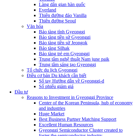
Làng dân gian hàn quốc
Everland
Thiên đường đảo Vanilla
Thiên đường Seoul
Văn hóa
Bảo tàng tỉnh Gyeonggi
Bảo tàng tiền sử Gyeonggi
Bảo tàng tiền sử Jeongok
Bảo tàng Silhak
Bảo tàng trẻ em Gyeonggi
Trung tâm nghệ thuật Nam june paik
Trung tâm sáng tạo Gyeonggi
Tổ chức du lịch Gyeonggi
Điều cơ bản Du khách cần biết
Sổ tay Hướng dẫn về Gyeonggi-d
Sổ phiếu giảm giá
Đầu tư
Reasons to Investment in Gyeonggi Province
Center of the Korean Peninsula, hub of economy
and industries
Huge Market
Best Business Partner Matching Support
Excellent Human Resources
Gyeonggi Semiconductor Cluster created to
foster the semiconductor industry