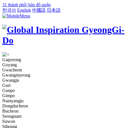
31 thành phố/ bản đồ quận
한국어
English
中國語
日本語
Gapyeong
Goyang
Gwacheon
Gwangmyeong
Gwangju
Guri
Gunpo
Gimpo
Namyangju
Dongducheon
Bucheon
Seongnam
Suwon
Siheung