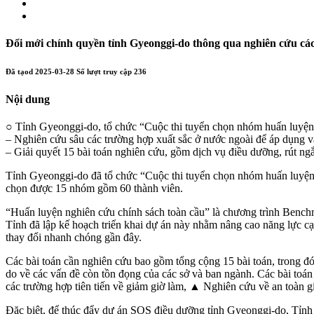
Đổi mới chính quyền tỉnh Gyeonggi-do thông qua nghiên cứu cá
Đã tạod
2025-03-28
Số lượt truy cập
236
Nội dung
○ Tỉnh Gyeonggi-do, tổ chức “Cuộc thi tuyển chọn nhóm huấn luyện
– Nghiên cứu sâu các trường hợp xuất sắc ở nước ngoài để áp dụng và
– Giải quyết 15 bài toán nghiên cứu, gồm dịch vụ điều dưỡng, rút ngắn
Tỉnh Gyeonggi-do đã tổ chức “Cuộc thi tuyển chọn nhóm huấn luyện 
chọn được 15 nhóm gồm 60 thành viên.
“Huấn luyện nghiên cứu chính sách toàn cầu” là chương trình Benchm
Tỉnh đã lập kế hoạch triển khai dự án này nhằm nâng cao năng lực cạ
thay đổi nhanh chóng gần đây.
Các bài toán cần nghiên cứu bao gồm tổng cộng 15 bài toán, trong đó 
do về các vấn đề còn tồn đọng của các sở và ban ngành. Các bài to
các trường hợp tiên tiến về giảm giờ làm, ▲ Nghiên cứu về an toàn 
Đặc biệt, để thúc đẩy dự án SOS điều dưỡng tỉnh Gyeonggi-do, Tỉnh d