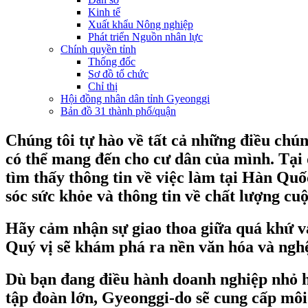
Kinh tế
Xuất khẩu Nông nghiệp
Phát triển Nguồn nhân lực
Chính quyền tỉnh
Thống đốc
Sơ đồ tổ chức
Chỉ thị
Hội đồng nhân dân tỉnh Gyeonggi
Bản đồ 31 thành phố/quận
Chúng tôi tự hào về tất cả những điều chún
có thể mang đến cho cư dân của mình. Tại 
tìm thấy thông tin về việc làm tại Hàn Qu
sóc sức khỏe và thông tin về chất lượng cu
Hãy cảm nhận sự giao thoa giữa quá khứ v
Quý vị sẽ khám phá ra nền văn hóa và nghệ
Dù bạn đang điều hành doanh nghiệp nhỏ 
tập đoàn lớn, Gyeonggi-do sẽ cung cấp môi