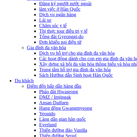
Đăng ký người nước ngoài
làm việc ở Hàn Quốc
Dịch vụ ngân hàng
Lái xe
Chăm sóc y tế
Thị thực tour điều trị y tế
Tổng đài Gyeonggi-do
Đơn khiếu nại điện tử
Gia đình đa văn hóa
Dịch vụ hỗ trợ cho gia đình đa văn hóa
Các hoạt động dành cho con em gia đình đa văn h
Xây dựng xã hội đa văn hóa thông hiểu và hòa nh
Trung tâm hỗ trợ gia đình đa văn hóa
Sách Hướng dẫn Sinh hoạt Hàn Quốc
Du khách
Điểm đến hấp dẫn hàng đầu
Pháo đài Hwaseong
DMZ / Imjingak
Ansan Daifuen
Hang động Gwangmyeong
Yeouido
Làng dân gian hàn quốc
Everland
Thiên đường đảo Vanilla
Thiên đường Seoul