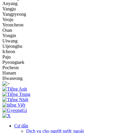
Anyang
Yangju
Yangpyeong
Yeoju
Yeoncheon
Osan
Yongin
Uiwang
Uijeongbu
Icheon
Paju
Pyeongtaek
Pocheon
Hanam
Hwaseong
Cư dân
Dịch vụ cho người nước ngoài