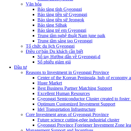
Văn hóa
Bảo tàng tỉnh Gyeonggi
Bảo tàng tiền sử Gyeonggi
Bảo tàng tiền sử Jeongok
Bảo tàng Silhak
Bảo tàng trẻ em Gyeonggi
Trung tâm nghệ thuật Nam june paik
Trung tâm sáng tạo Gyeonggi
Tổ chức du lịch Gyeonggi
Điều cơ bản Du khách cần biết
Sổ tay Hướng dẫn về Gyeonggi-d
Sổ phiếu giảm giá
Đầu tư
Reasons to Investment in Gyeonggi Province
Center of the Korean Peninsula, hub of economy a
Huge Market
Best Business Partner Matching Support
Excellent Human Resources
Gyeonggi Semiconductor Cluster created to foster 
Optimum Customized Investment Support
Idel Transprtation Infrastructure
Core Investment areas of Gyeonggi Province
Future science cutting-edge industrial cluster
Gyeonggi Province Foreigner Investment Zone lea
Management Support and Incentives