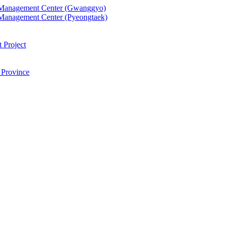
 Management Center (Gwanggyo)
Management Center (Pyeongtaek)
 Project
 Province