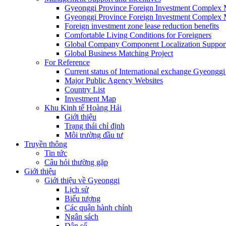
Gyeonggi Province Foreign Investment Complex
Gyeonggi Province Foreign Investment Complex 
Foreign investment zone lease reduction benefits
Comfortable Living Conditions for Foreigners
Global Company Component Localization Support
Global Business Matching Project
For Reference
Current status of International exchange Gyeonggi
Major Public Agency Websites
Country List
Investment Map
Khu Kinh tế Hoàng Hải
Giới thiệu
Trạng thái chỉ định
Môi trường đầu tư
Truyền thông
Tin tức
Câu hỏi thường gặp
Giới thiệu
Giới thiệu về Gyeonggi
Lịch sử
Biểu tượng
Các quận hành chính
Ngân sách
Dân số