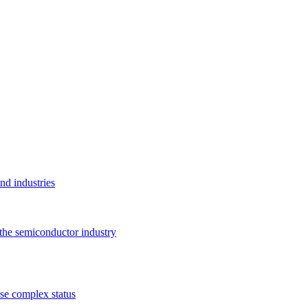
nd industries
the semiconductor industry
se complex status