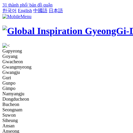
31 thành phố/ bản đồ quận
한국어
English
中國語
日本語
Gapyeong
Goyang
Gwacheon
Gwangmyeong
Gwangju
Guri
Gunpo
Gimpo
Namyangju
Dongducheon
Bucheon
Seongnam
Suwon
Siheung
Ansan
Anseong