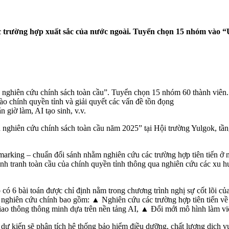
c trường hợp xuất sắc của nước ngoài. Tuyển chọn 15 nhóm vào 
 nghiên cứu chính sách toàn cầu”. Tuyển chọn 15 nhóm 60 thành viên.
o chính quyền tỉnh và giải quyết các vấn đề tồn đọng
 giờ làm, AI tạo sinh, v.v.
nghiên cứu chính sách toàn cầu năm 2025” tại Hội trường Yulgok, tầ
arking – chuẩn đối sánh nhằm nghiên cứu các trường hợp tiên tiến ở 
nh tranh toàn cầu của chính quyền tỉnh thông qua nghiên cứu các xu h
có 6 bài toán được chỉ định nằm trong chương trình nghị sự cốt lõi củ
án nghiên cứu chính bao gồm: ▲ Nghiên cứu các trường hợp tiên tiến 
giao thông thông minh dựa trên nền tảng AI, ▲ Đổi mới mô hình làm vi
ự kiến sẽ phân tích hệ thống bảo hiểm điều dưỡng, chất lượng dịch vụ