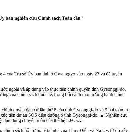
“Ủy ban nghiên cứu Chính sách Toàn cầu”
ng 4 của Trụ sở Ủy ban tỉnh ở Gwanggyo vào ngày 27 và đã tuyển
nước ngoài và áp dụng vào thực tiễn chính quyền tỉnh Gyeonggi-do.
ướng của chính sách quốc tế, trong bối cảnh môi trường hành chính
a chính quyền dân cử lần thứ 8 của tỉnh Gyeonggi-do và 9 bài toán tự
về xúc tiến dự án SOS điều dưỡng ở tỉnh Gyeonggi-do, ▲ Nghiên cứu
ệc tận dụng chuyên môn của thế hệ 50+, v.v..
, chính sách hỗ trợ hộ lý tại nhà của Thụy Điển và Na Uy, từ đó xây